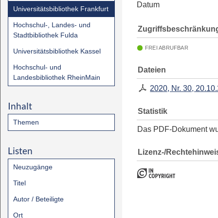
Datum
Universitätsbibliothek Frankfurt
Hochschul-, Landes- und
Zugriffsbeschränkun
Stadtbibliothek Fulda
FREI ABRUFBAR
Universitätsbibliothek Kassel
Hochschul- und
Dateien
Landesbibliothek RheinMain
2020, Nr. 30, 20.10
Inhalt
Statistik
Themen
Das PDF-Dokument w
Listen
Lizenz-/Rechtehinwei
Neuzugänge
Titel
Autor / Beteiligte
Ort