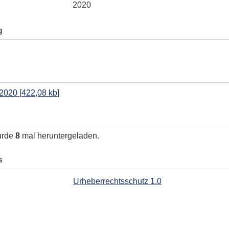
2020
g
.2020
[
422,08 kb
]
urde
8
mal heruntergeladen.
s
Urheberrechtsschutz 1.0