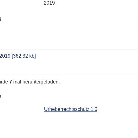
2019
g
.2019
[
362,32 kb
]
urde
7
mal heruntergeladen.
s
Urheberrechtsschutz 1.0