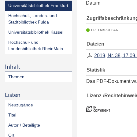
Datum
Universitätsbibliothek Frankfurt
Hochschul-, Landes- und
Zugriffsbeschränkun
Stadtbibliothek Fulda
FREI ABRUFBAR
Universitätsbibliothek Kassel
Hochschul- und
Dateien
Landesbibliothek RheinMain
2019, Nr. 38, 17.09
Inhalt
Statistik
Themen
Das PDF-Dokument w
Listen
Lizenz-/Rechtehinwei
Neuzugänge
Titel
Autor / Beteiligte
Ort