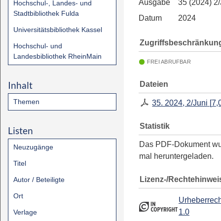
Ausgabe
35 (2024) 2/
Hochschul-, Landes- und
Stadtbibliothek Fulda
Datum
2024
Universitätsbibliothek Kassel
Zugriffsbeschränkun
Hochschul- und
Landesbibliothek RheinMain
FREI ABRUFBAR
Inhalt
Dateien
Themen
35. 2024, 2/Juni
[
7,
Statistik
Listen
Das PDF-Dokument w
Neuzugänge
mal heruntergeladen.
Titel
Lizenz-/Rechtehinwei
Autor / Beteiligte
Ort
Urheberrech
1.0
Verlage