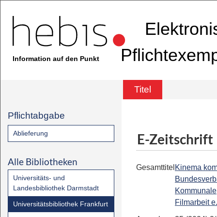
Elektron
Pflichtexem
Information auf den Punkt
Titel
Pflichtabgabe
Ablieferung
E-Zeitschrift
Alle Bibliotheken
Gesamttitel
Kinema kom
Universitäts- und
Bundesverb
Landesbibliothek Darmstadt
Kommunale
Filmarbeit e
Universitätsbibliothek Frankfurt