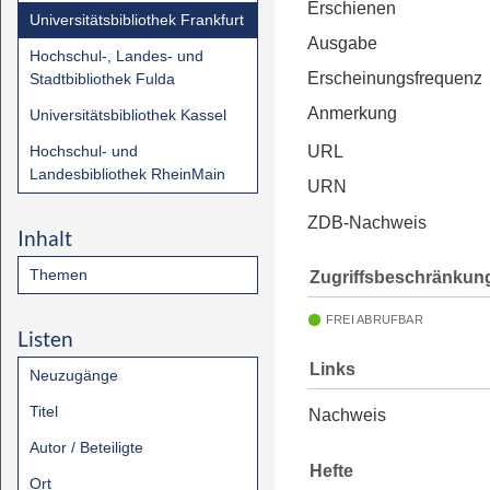
Erschienen
Universitätsbibliothek Frankfurt
Ausgabe
Hochschul-, Landes- und
Erscheinungsfrequenz
Stadtbibliothek Fulda
Anmerkung
Universitätsbibliothek Kassel
Hochschul- und
URL
Landesbibliothek RheinMain
URN
ZDB-Nachweis
Inhalt
Themen
Zugriffsbeschränkun
FREI ABRUFBAR
Listen
Links
Neuzugänge
Titel
Nachweis
Autor / Beteiligte
Hefte
Ort