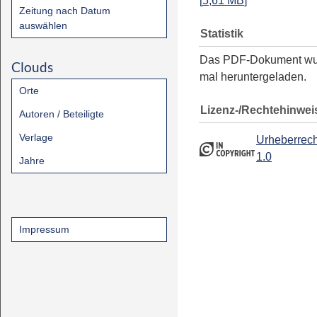
[
5,61 MB
]
Zeitung nach Datum
auswählen
Statistik
Das PDF-Dokument w
Clouds
mal heruntergeladen.
Orte
Lizenz-/Rechtehinwei
Autoren / Beteiligte
Verlage
Urheberrech
1.0
Jahre
Impressum