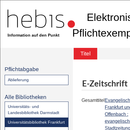
Elektron
Pflichtexem
Information auf den Punkt
Titel
Pflichtabgabe
Ablieferung
E-Zeitschrift
Alle Bibliotheken
Gesamttitel
Evangelisc
Universitäts- und
Frankfurt un
Landesbibliothek Darmstadt
Offenbach :
evangelisc
Universitätsbibliothek Frankfurt
Stadtzeitung