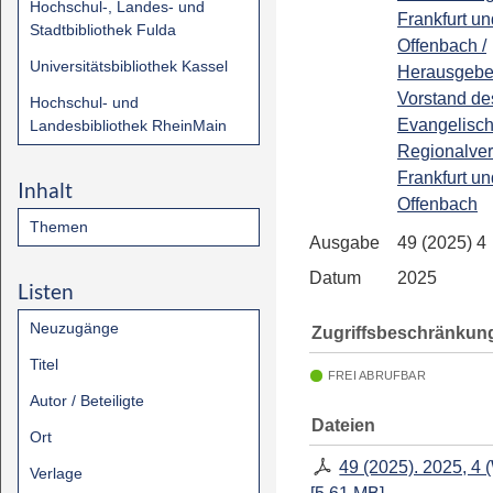
Hochschul-, Landes- und
Frankfurt un
Stadtbibliothek Fulda
Offenbach /
Universitätsbibliothek Kassel
Herausgeber
Vorstand de
Hochschul- und
Evangelisc
Landesbibliothek RheinMain
Regionalve
Frankfurt un
Inhalt
Offenbach
Themen
Ausgabe
49 (2025) 4
Datum
2025
Listen
Neuzugänge
Zugriffsbeschränkun
Titel
FREI ABRUFBAR
Autor / Beteiligte
Dateien
Ort
49 (2025). 2025, 4 
Verlage