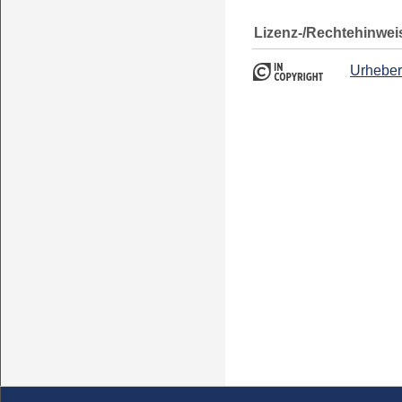
Lizenz-/Rechtehinwei
Urheber