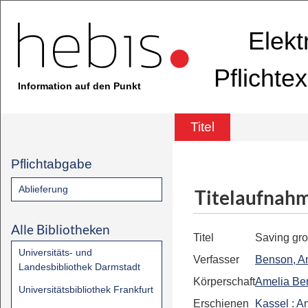
Elekt
Pflichte
Information auf den Punkt
Titel
Pflichtabgabe
Ablieferung
Titelaufnah
Alle Bibliotheken
Titel
Saving gr
Universitäts- und
Verfasser
Benson, A
Landesbibliothek Darmstadt
Körperschaft
Amelia Be
Universitätsbibliothek Frankfurt
Erschienen
Kassel
:
Am