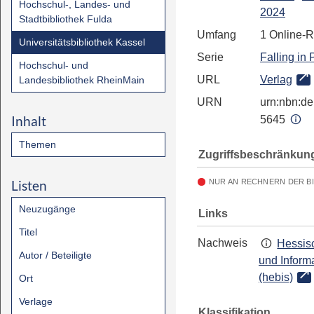
Hochschul-, Landes- und
2024
Stadtbibliothek Fulda
Umfang
1 Online-
Universitätsbibliothek Kassel
Serie
Falling in 
Hochschul- und
URL
Verlag
Landesbibliothek RheinMain
URN
urn:nbn:de:
Inhalt
5645
Themen
Zugriffsbeschränkun
Listen
NUR AN RECHNERN DER B
Neuzugänge
Links
Titel
Nachweis
Hessisc
Autor / Beteiligte
und Inform
(hebis)
Ort
Verlage
Klassifikation