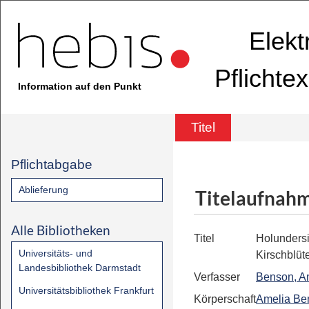
Elekt
Pflichte
Information auf den Punkt
Titel
Pflichtabgabe
Ablieferung
Titelaufnah
Alle Bibliotheken
Titel
Holunders
Universitäts- und
Kirschblü
Landesbibliothek Darmstadt
Verfasser
Benson, A
Universitätsbibliothek Frankfurt
Körperschaft
Amelia Be