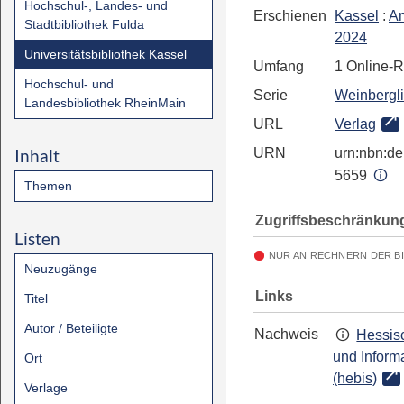
Hochschul-, Landes- und
Erschienen
Kassel
:
Am
Stadtbibliothek Fulda
2024
Universitätsbibliothek Kassel
Umfang
1 Online-
Hochschul- und
Serie
Weinbergl
Landesbibliothek RheinMain
URL
Verlag
Inhalt
URN
urn:nbn:de:
5659
Themen
Zugriffsbeschränkun
Listen
NUR AN RECHNERN DER B
Neuzugänge
Links
Titel
Autor / Beteiligte
Nachweis
Hessisc
und Inform
Ort
(hebis)
Verlage