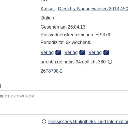
Kassel
:
Dierichs
,
Nachgewiesen 2013,45(22
täglich
Gesehen am 26.04.13
Postvertriebskennzeichen: H 5379
Periodizität: 6x wöchentl.
Verlag
;
Verlag
;
Verlag
urn:nbn:de:hebis:34:epflicht-380
2678798-2
g
IBLIOTHEK ABRUFBAR
Hessisches Bibliotheks- und Informati