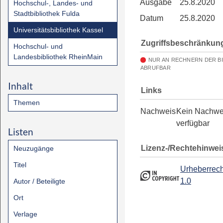
Ausgabe
25.8.2020
Hochschul-, Landes- und
Stadtbibliothek Fulda
Datum
25.8.2020
Universitätsbibliothek Kassel
Zugriffsbeschränkun
Hochschul- und
Landesbibliothek RheinMain
NUR AN RECHNERN DER B
ABRUFBAR
Inhalt
Links
Themen
Nachweis
Kein Nachwe
verfügbar
Listen
Lizenz-/Rechtehinwei
Neuzugänge
Titel
Urheberrech
1.0
Autor / Beteiligte
Ort
Verlage