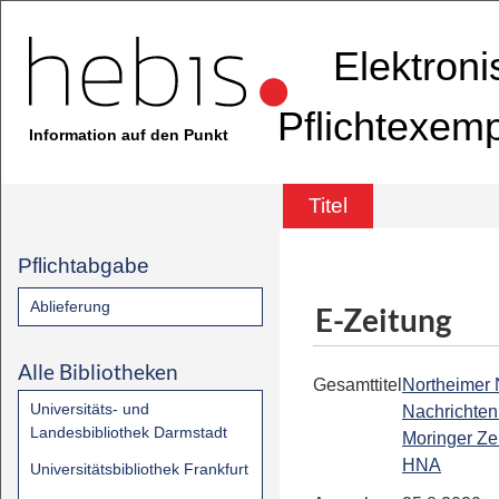
Elektron
Pflichtexem
Information auf den Punkt
Titel
Pflichtabgabe
Ablieferung
E-Zeitung
Alle Bibliotheken
Gesamttitel
Northeimer
Universitäts- und
Nachrichten 
Landesbibliothek Darmstadt
Moringer Zei
HNA
Universitätsbibliothek Frankfurt