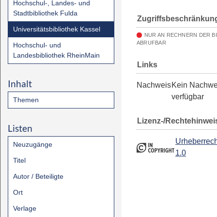
Hochschul-, Landes- und
Stadtbibliothek Fulda
Zugriffsbeschränkun
Universitätsbibliothek Kassel
NUR AN RECHNERN DER B
ABRUFBAR
Hochschul- und
Landesbibliothek RheinMain
Links
Inhalt
Nachweis
Kein Nachwe
verfügbar
Themen
Lizenz-/Rechtehinwei
Listen
Urheberrech
Neuzugänge
1.0
Titel
Autor / Beteiligte
Ort
Verlage