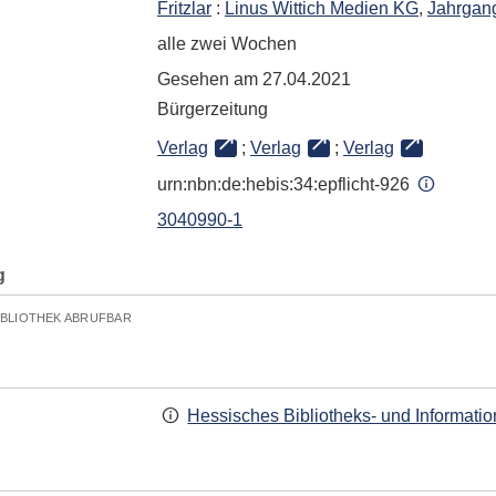
Fritzlar
:
Linus Wittich Medien KG
,
Jahrgang
alle zwei Wochen
Gesehen am 27.04.2021
Bürgerzeitung
Verlag
;
Verlag
;
Verlag
urn:nbn:de:hebis:34:epflicht-926
3040990-1
g
IBLIOTHEK ABRUFBAR
Hessisches Bibliotheks- und Informati