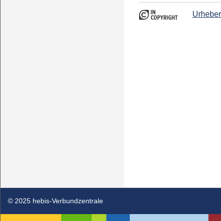
Urheber
© 2025 hebis-Verbundzentrale