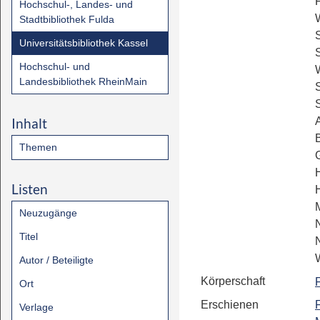
F
Hochschul-, Landes- und
Stadtbibliothek Fulda
Universitätsbibliothek Kassel
S
Hochschul- und
Landesbibliothek RheinMain
S
Inhalt
Themen
Listen
Neuzugänge
Titel
Autor / Beteiligte
Körperschaft
Ort
Erschienen
F
Verlage