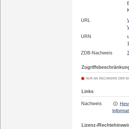
URL
URN
u
ZDB-Nachweis
Zugriffsbeschränkun
NUR AN RECHNERN DER B
Links
Nachweis
Hess
Informa
Lizenz-/Rechtehinwei