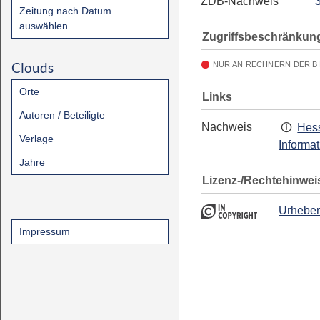
ZDB-Nachweis
Zeitung nach Datum
auswählen
Zugriffsbeschränkun
Clouds
NUR AN RECHNERN DER B
Orte
Links
Autoren / Beteiligte
Nachweis
Hess
Verlage
Informa
Jahre
Lizenz-/Rechtehinwei
Urheber
Impressum