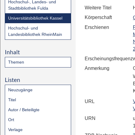
Hochschul-, Landes- und
Weitere Titel
Stadtbibliothek Fulda
Körperschaft
Universitätsbibliothek Kassel
Erschienen
F
Hochschul- und
Landesbibliothek RheinMain
Inhalt
Erscheinungsfrequenz
Themen
Anmerkung
Listen
Neuzugänge
Titel
URL
Autor / Beteiligte
URN
u
Ort
Verlage