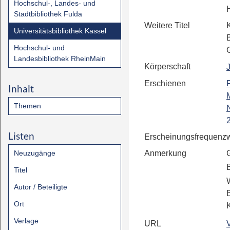
Hochschul-, Landes- und
Stadtbibliothek Fulda
Weitere Titel
Universitätsbibliothek Kassel
Hochschul- und
Landesbibliothek RheinMain
Körperschaft
Erschienen
F
Inhalt
Themen
Listen
Erscheinungsfrequenz
Neuzugänge
Anmerkung
Titel
Autor / Beteiligte
Ort
Verlage
URL