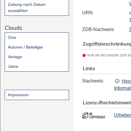
Zeitung nach Datum
auswählen
URN
u
Clouds
ZDB-Nachweis
Orte
Zugriffsbeschränkun
Autoren / Beteiligte
NUR AN RECHNERN DER B
Verlage
Jahre
Links
Nachweis
Hess
Informa
Impressum
Lizenz-/Rechtehinwei
Urheber