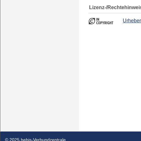
Lizenz-/Rechtehinwei
Urheber
© 2025 hebis-Verbundzentrale