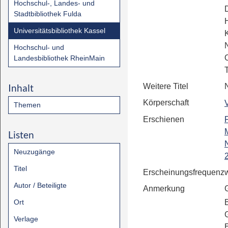
Hochschul-, Landes- und
Stadtbibliothek Fulda
Universitätsbibliothek Kassel
Hochschul- und
Landesbibliothek RheinMain
T
Inhalt
Weitere Titel
Körperschaft
Themen
Erschienen
F
Listen
Neuzugänge
Titel
Erscheinungsfrequenz
Autor / Beteiligte
Anmerkung
Ort
Verlage