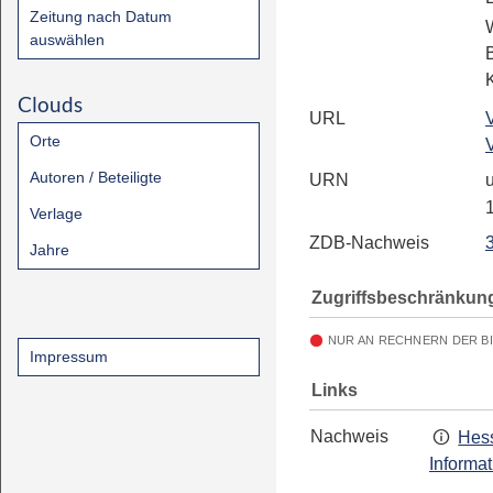
Zeitung nach Datum
auswählen
Clouds
URL
Orte
Autoren / Beteiligte
URN
u
Verlage
ZDB-Nachweis
Jahre
Zugriffsbeschränkun
NUR AN RECHNERN DER B
Impressum
Links
Nachweis
Hess
Informa