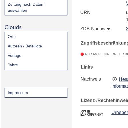
Zeitung nach Datum
auswählen
URN
u
Clouds
ZDB-Nachweis
Orte
Zugriffsbeschränkun
Autoren / Beteiligte
NUR AN RECHNERN DER B
Verlage
Jahre
Links
Nachweis
Hess
Informa
Impressum
Lizenz-/Rechtehinwei
Urheber