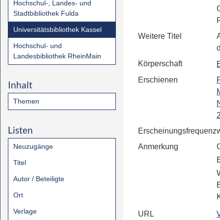
Hochschul-, Landes- und
Stadtbibliothek Fulda
Universitätsbibliothek Kassel
Weitere Titel
A
Hochschul- und
Landesbibliothek RheinMain
Körperschaft
Erschienen
F
Inhalt
Themen
Listen
Erscheinungsfrequenz
Neuzugänge
Anmerkung
Titel
Autor / Beteiligte
Ort
Verlage
URL