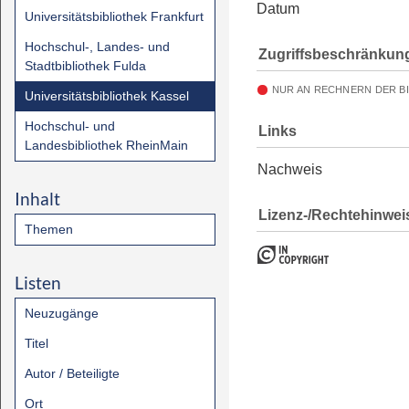
Datum
Universitätsbibliothek Frankfurt
Hochschul-, Landes- und
Zugriffsbeschränkun
Stadtbibliothek Fulda
NUR AN RECHNERN DER B
Universitätsbibliothek Kassel
Hochschul- und
Links
Landesbibliothek RheinMain
Nachweis
Inhalt
Lizenz-/Rechtehinwei
Themen
Listen
Neuzugänge
Titel
Autor / Beteiligte
Ort