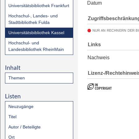
Datum
Universitätsbibliothek Frankfurt
Hochschul-, Landes- und
Zugriffsbeschränkun
Stadtbibliothek Fulda
NUR AN RECHNERN DER B
Universitätsbibliothek Kassel
Hochschul- und
Links
Landesbibliothek RheinMain
Nachweis
Inhalt
Lizenz-/Rechtehinwei
Themen
Listen
Neuzugänge
Titel
Autor / Beteiligte
Ort