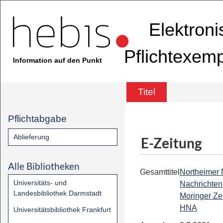
Elektron
Pflichtexem
Information auf den Punkt
Titel
Pflichtabgabe
Ablieferung
E-Zeitung
Alle Bibliotheken
Gesamttitel
Northeimer
Universitäts- und
Nachrichten 
Landesbibliothek Darmstadt
Moringer Zei
HNA
Universitätsbibliothek Frankfurt