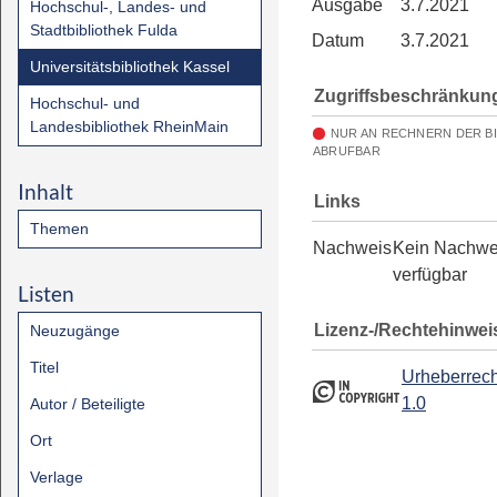
Ausgabe
3.7.2021
Hochschul-, Landes- und
Stadtbibliothek Fulda
Datum
3.7.2021
Universitätsbibliothek Kassel
Zugriffsbeschränkun
Hochschul- und
Landesbibliothek RheinMain
NUR AN RECHNERN DER B
ABRUFBAR
Inhalt
Links
Themen
Nachweis
Kein Nachwe
verfügbar
Listen
Lizenz-/Rechtehinwei
Neuzugänge
Titel
Urheberrech
1.0
Autor / Beteiligte
Ort
Verlage