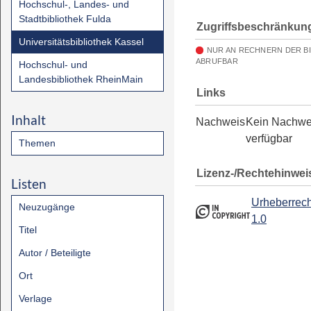
Hochschul-, Landes- und
Stadtbibliothek Fulda
Zugriffsbeschränkun
Universitätsbibliothek Kassel
NUR AN RECHNERN DER B
ABRUFBAR
Hochschul- und
Landesbibliothek RheinMain
Links
Inhalt
Nachweis
Kein Nachwe
verfügbar
Themen
Lizenz-/Rechtehinwei
Listen
Urheberrech
Neuzugänge
1.0
Titel
Autor / Beteiligte
Ort
Verlage