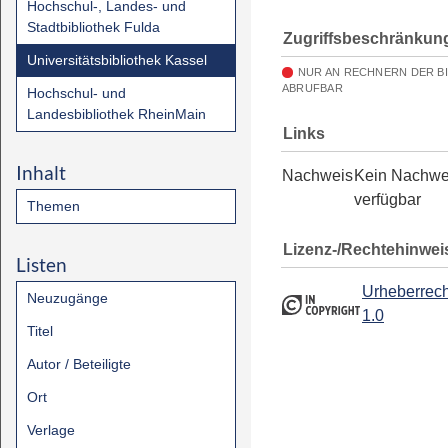
Hochschul-, Landes- und
Stadtbibliothek Fulda
Zugriffsbeschränkun
Universitätsbibliothek Kassel
NUR AN RECHNERN DER B
ABRUFBAR
Hochschul- und
Landesbibliothek RheinMain
Links
Inhalt
Nachweis
Kein Nachwe
verfügbar
Themen
Lizenz-/Rechtehinwei
Listen
Urheberrech
Neuzugänge
1.0
Titel
Autor / Beteiligte
Ort
Verlage