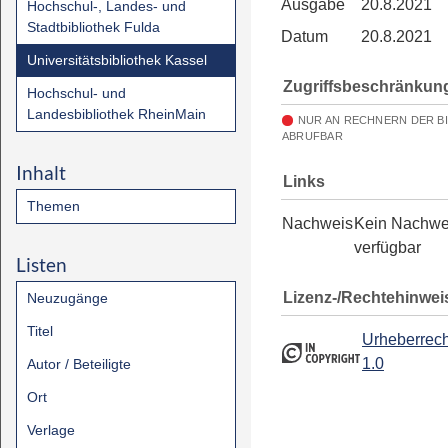
Ausgabe
20.8.2021
Hochschul-, Landes- und
Stadtbibliothek Fulda
Datum
20.8.2021
Universitätsbibliothek Kassel
Zugriffsbeschränkun
Hochschul- und
Landesbibliothek RheinMain
NUR AN RECHNERN DER B
ABRUFBAR
Inhalt
Links
Themen
Nachweis
Kein Nachwe
verfügbar
Listen
Lizenz-/Rechtehinwei
Neuzugänge
Titel
Urheberrech
1.0
Autor / Beteiligte
Ort
Verlage