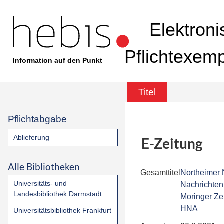
Elektron
Pflichtexem
Information auf den Punkt
Titel
Pflichtabgabe
Ablieferung
E-Zeitung
Alle Bibliotheken
Gesamttitel
Northeimer
Universitäts- und
Nachrichten 
Landesbibliothek Darmstadt
Moringer Zei
HNA
Universitätsbibliothek Frankfurt