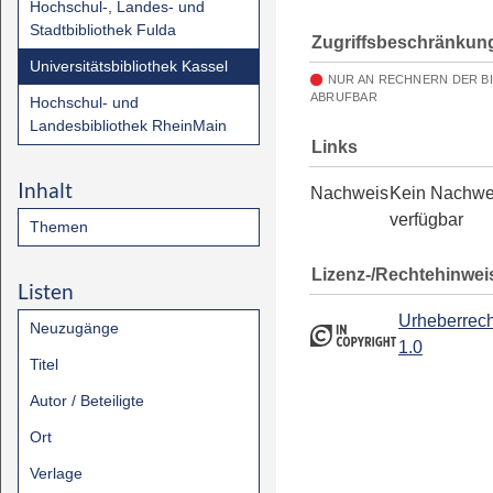
Hochschul-, Landes- und
Stadtbibliothek Fulda
Zugriffsbeschränkun
Universitätsbibliothek Kassel
NUR AN RECHNERN DER B
ABRUFBAR
Hochschul- und
Landesbibliothek RheinMain
Links
Inhalt
Nachweis
Kein Nachwe
verfügbar
Themen
Lizenz-/Rechtehinwei
Listen
Urheberrech
Neuzugänge
1.0
Titel
Autor / Beteiligte
Ort
Verlage