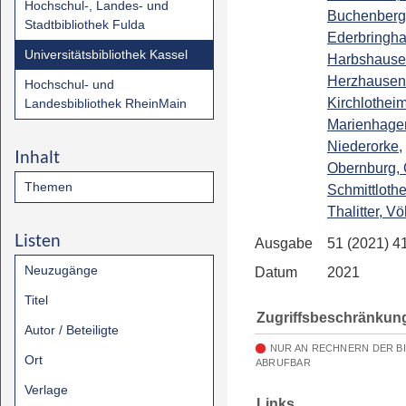
Hochschul-, Landes- und
Buchenberg, 
Stadtbibliothek Fulda
Ederbringh
Universitätsbibliothek Kassel
Harbshause
Herzhausen
Hochschul- und
Kirchlotheim
Landesbibliothek RheinMain
Marienhage
Niederorke,
Inhalt
Obernburg, 
Themen
Schmittloth
Thalitter, Vö
Listen
Ausgabe
51 (2021) 4
Neuzugänge
Datum
2021
Titel
Zugriffsbeschränkun
Autor / Beteiligte
NUR AN RECHNERN DER B
Ort
ABRUFBAR
Verlage
Links