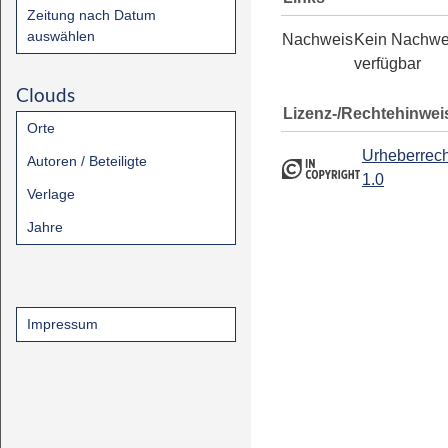
Zeitung nach Datum
auswählen
Nachweis
Kein Nachwe
verfügbar
Clouds
Lizenz-/Rechtehinwei
Orte
Urheberrech
Autoren / Beteiligte
1.0
Verlage
Jahre
Impressum