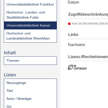
Datum
Universitätsbibliothek Frankfurt
Hochschul-, Landes- und
Zugriffsbeschränkun
Stadtbibliothek Fulda
NUR AN RECHNERN DER B
Universitätsbibliothek Kassel
Hochschul- und
Links
Landesbibliothek RheinMain
Nachweis
Inhalt
Lizenz-/Rechtehinwei
Themen
Listen
Neuzugänge
Titel
Autor / Beteiligte
Ort