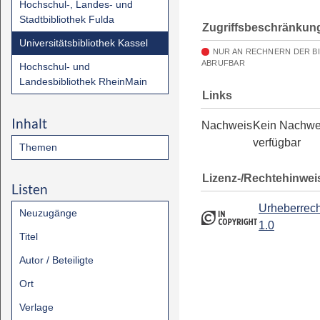
Hochschul-, Landes- und
Stadtbibliothek Fulda
Zugriffsbeschränkun
Universitätsbibliothek Kassel
NUR AN RECHNERN DER B
ABRUFBAR
Hochschul- und
Landesbibliothek RheinMain
Links
Inhalt
Nachweis
Kein Nachwe
verfügbar
Themen
Lizenz-/Rechtehinwei
Listen
Urheberrech
Neuzugänge
1.0
Titel
Autor / Beteiligte
Ort
Verlage