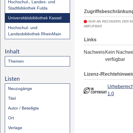
Hochschul-, Landes- und
Stadtbibliothek Fulda
Zugriffsbeschränkun
Universitätsbibliothek Kassel
NUR AN RECHNERN DER B
ABRUFBAR
Hochschul- und
Landesbibliothek RheinMain
Links
Inhalt
Nachweis
Kein Nachwe
verfügbar
Themen
Lizenz-/Rechtehinwei
Listen
Urheberrech
Neuzugänge
1.0
Titel
Autor / Beteiligte
Ort
Verlage