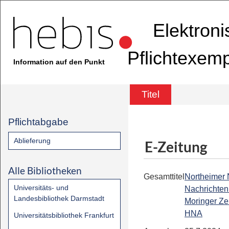
Elektron
Pflichtexem
Information auf den Punkt
Titel
Pflichtabgabe
Ablieferung
E-Zeitung
Alle Bibliotheken
Gesamttitel
Northeimer
Universitäts- und
Nachrichten 
Landesbibliothek Darmstadt
Moringer Zei
HNA
Universitätsbibliothek Frankfurt