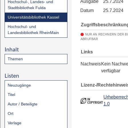
Ausgabe
25.7.2024
Hochschul-, Landes- und
Stadtbibliothek Fulda
Datum
25.7.2024
Universitätsbibliothek Kassel
Zugriffsbeschränkun
Hochschul- und
Landesbibliothek RheinMain
NUR AN RECHNERN DER B
ABRUFBAR
Inhalt
Links
Themen
Nachweis
Kein Nachwe
verfügbar
Listen
Lizenz-/Rechtehinwei
Neuzugänge
Titel
Urheberrech
1.0
Autor / Beteiligte
Ort
Verlage