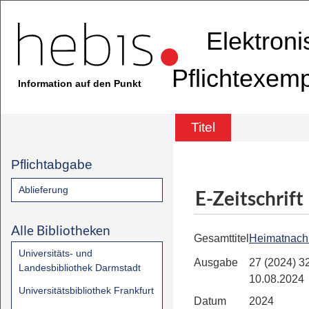
Elektron
Pflichtexem
Information auf den Punkt
Titel
Pflichtabgabe
Ablieferung
E-Zeitschrift
Alle Bibliotheken
Gesamttitel
Heimatnachr
Universitäts- und
Ausgabe
27 (2024) 32
Landesbibliothek Darmstadt
10.08.2024
Universitätsbibliothek Frankfurt
Datum
2024