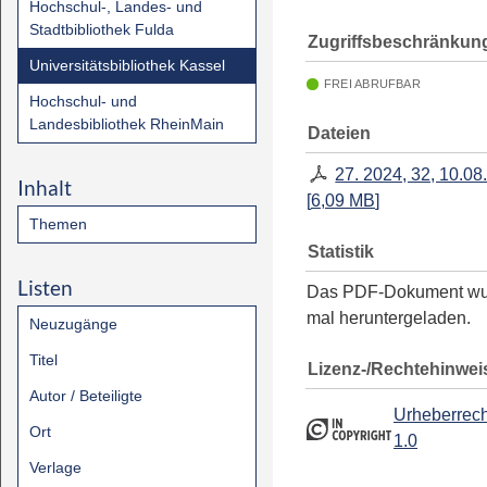
Hochschul-, Landes- und
Stadtbibliothek Fulda
Zugriffsbeschränkun
Universitätsbibliothek Kassel
FREI ABRUFBAR
Hochschul- und
Landesbibliothek RheinMain
Dateien
27. 2024, 32, 10.08
Inhalt
[
6,09 MB
]
Themen
Statistik
Listen
Das PDF-Dokument w
mal heruntergeladen.
Neuzugänge
Titel
Lizenz-/Rechtehinwei
Autor / Beteiligte
Urheberrech
Ort
1.0
Verlage