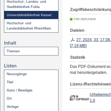
Hochschul-, Landes- und
Stadtbibliothek Fulda
Zugriffsbeschränkun
Universitätsbibliothek Kassel
FREI ABRUFBAR
Hochschul- und
Landesbibliothek RheinMain
Dateien
27. 2024, 33, 17.08
Inhalt
[
7,19 MB
]
Themen
Statistik
Listen
Das PDF-Dokument w
mal heruntergeladen.
Neuzugänge
Titel
Lizenz-/Rechtehinwei
Autor / Beteiligte
Urheberrech
Ort
1.0
Verlage