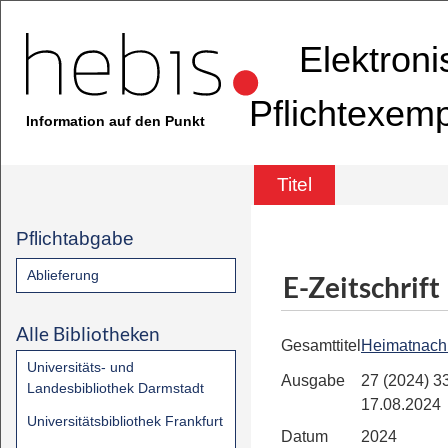
Elektron
Pflichtexem
Information auf den Punkt
Titel
Pflichtabgabe
Ablieferung
E-Zeitschrift
Alle Bibliotheken
Gesamttitel
Heimatnachr
Universitäts- und
Ausgabe
27 (2024) 33
Landesbibliothek Darmstadt
17.08.2024
Universitätsbibliothek Frankfurt
Datum
2024