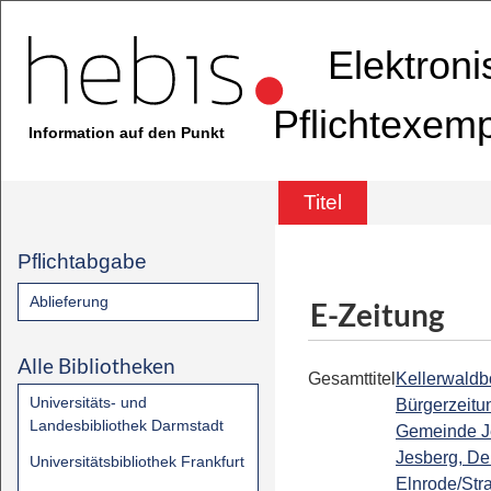
Elektron
Pflichtexem
Information auf den Punkt
Titel
Pflichtabgabe
Ablieferung
E-Zeitung
Alle Bibliotheken
Gesamttitel
Kellerwaldbo
Universitäts- und
Bürgerzeitu
Landesbibliothek Darmstadt
Gemeinde J
Jesberg, De
Universitätsbibliothek Frankfurt
Elnrode/Str