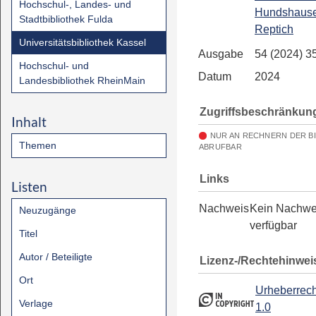
Hochschul-, Landes- und
Hundshause
Stadtbibliothek Fulda
Reptich
Universitätsbibliothek Kassel
Ausgabe
54 (2024) 3
Hochschul- und
Datum
2024
Landesbibliothek RheinMain
Zugriffsbeschränkun
Inhalt
NUR AN RECHNERN DER B
Themen
ABRUFBAR
Links
Listen
Nachweis
Kein Nachwe
Neuzugänge
verfügbar
Titel
Autor / Beteiligte
Lizenz-/Rechtehinwei
Ort
Urheberrech
Verlage
1.0