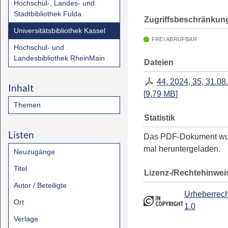
Hochschul-, Landes- und
Stadtbibliothek Fulda
Zugriffsbeschränkun
Universitätsbibliothek Kassel
FREI ABRUFBAR
Hochschul- und
Landesbibliothek RheinMain
Dateien
44. 2024, 35, 31.08
Inhalt
[
9,79 MB
]
Themen
Statistik
Listen
Das PDF-Dokument w
mal heruntergeladen.
Neuzugänge
Titel
Lizenz-/Rechtehinwei
Autor / Beteiligte
Urheberrech
Ort
1.0
Verlage