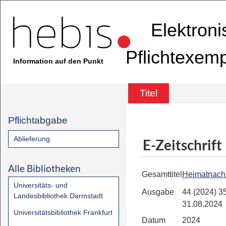
Elektron
Pflichtexem
Information auf den Punkt
Titel
Pflichtabgabe
Ablieferung
E-Zeitschrift
Alle Bibliotheken
Gesamttitel
Heimatnachr
Universitäts- und
Ausgabe
44 (2024) 35
Landesbibliothek Darmstadt
31.08.2024
Universitätsbibliothek Frankfurt
Datum
2024