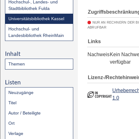
Hochschul-, Landes- und
Stadtbibliothek Fulda
Zugriffsbeschränkun
Universitätsbibliothek Kassel
NUR AN RECHNERN DER B
ABRUFBAR
Hochschul- und
Landesbibliothek RheinMain
Links
Inhalt
Nachweis
Kein Nachwe
verfügbar
Themen
Lizenz-/Rechtehinwei
Listen
Urheberrech
Neuzugänge
1.0
Titel
Autor / Beteiligte
Ort
Verlage