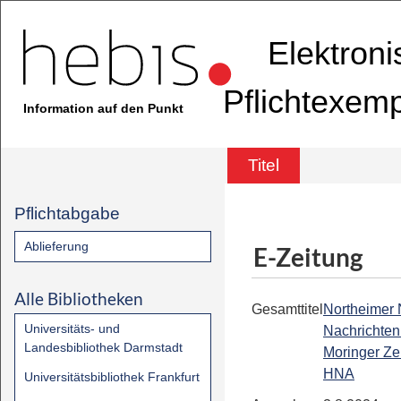
Elektron
Pflichtexem
Information auf den Punkt
Titel
Pflichtabgabe
Ablieferung
E-Zeitung
Alle Bibliotheken
Gesamttitel
Northeimer
Universitäts- und
Nachrichten 
Landesbibliothek Darmstadt
Moringer Zei
HNA
Universitätsbibliothek Frankfurt