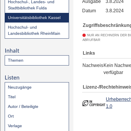
Ausgabe
3.8.2024
Hochschul-, Landes- und
Stadtbibliothek Fulda
Datum
3.8.2024
Universitätsbibliothek Kassel
Zugriffsbeschränkun
Hochschul- und
Landesbibliothek RheinMain
NUR AN RECHNERN DER B
ABRUFBAR
Inhalt
Links
Themen
Nachweis
Kein Nachwe
verfügbar
Listen
Lizenz-/Rechtehinwei
Neuzugänge
Titel
Urheberrech
1.0
Autor / Beteiligte
Ort
Verlage