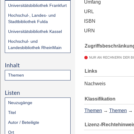
Umfang
Universitätsbibliothek Frankfurt
URL
Hochschul-, Landes- und
ISBN
Stadtbibliothek Fulda
URN
Universitätsbibliothek Kassel
Hochschul- und
Zugriffsbeschränkun
Landesbibliothek RheinMain
NUR AN RECHNERN DER B
Inhalt
Links
Themen
Nachweis
Listen
Klassifikation
Neuzugänge
Themen
→
Themen
→
Titel
Autor / Beteiligte
Lizenz-/Rechtehinwei
Ort