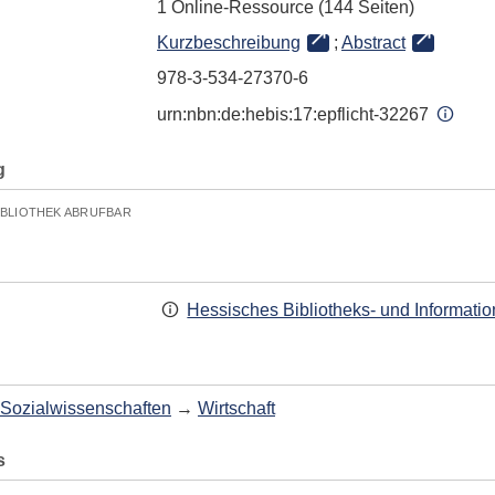
1 Online-Ressource (144 Seiten)
Kurzbeschreibung
;
Abstract
978-3-534-27370-6
urn:nbn:de:hebis:17:epflicht-32267
g
IBLIOTHEK ABRUFBAR
Hessisches Bibliotheks- und Informati
Sozialwissenschaften
→
Wirtschaft
s