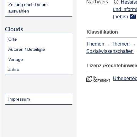
Nachweis
Hessisc
Zeitung nach Datum
und Inform
auswählen
(hebis)
Clouds
Klassifikation
Orte
Themen
→
Themen
→
Autoren / Beteiligte
Sozialwissenschaften
Verlage
Lizenz-/Rechtehinwei
Jahre
Urheberrec
Impressum