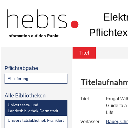
Elekt
Pflichte
Information auf den Punkt
Titel
Pflichtabgabe
Ablieferung
Titelaufnah
Alle Bibliotheken
Titel
Frugal Wit
Universitäts- und
Guide to a
Landesbibliothek Darmstadt
Life
Universitätsbibliothek Frankfurt
Verfasser
Bauer, Chr