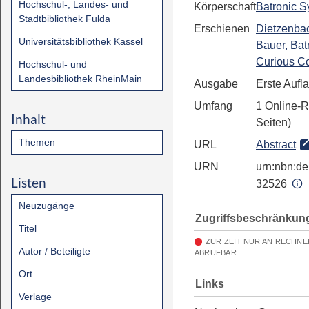
Hochschul-, Landes- und
Körperschaft
Batronic 
Stadtbibliothek Fulda
Erschienen
Dietzenba
Universitätsbibliothek Kassel
Bauer, Bat
Curious C
Hochschul- und
Landesbibliothek RheinMain
Ausgabe
Erste Aufl
Umfang
1 Online-R
Inhalt
Seiten)
Themen
URL
Abstract
URN
urn:nbn:de:
Listen
32526
Neuzugänge
Zugriffsbeschränkun
Titel
ZUR ZEIT NUR AN RECHNE
Autor / Beteiligte
ABRUFBAR
Ort
Links
Verlage