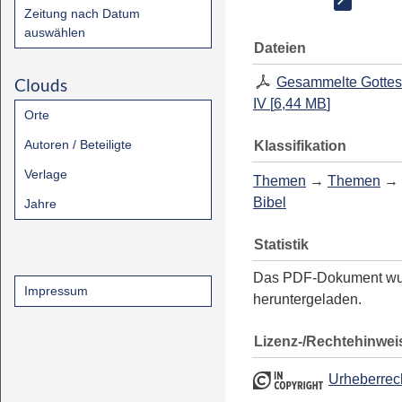
Zeitung nach Datum
auswählen
Dateien
Clouds
Gesammelte Gottes
IV
[
6,44 MB
]
Orte
Autoren / Beteiligte
Klassifikation
Verlage
Themen
→
Themen
→
Bibel
Jahre
Statistik
Das PDF-Dokument w
Impressum
heruntergeladen.
Lizenz-/Rechtehinwei
Urheberrec