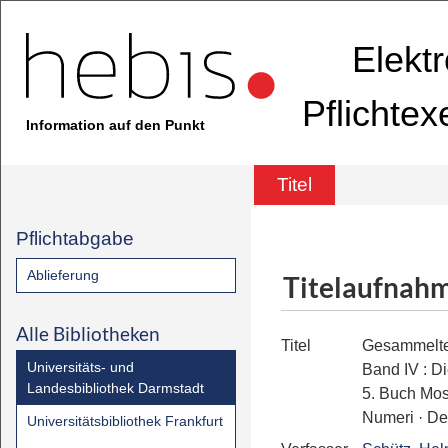
Elekt
Pflichte
Information auf den Punkt
Titel
Pflichtabgabe
Ablieferung
Titelaufnah
Alle Bibliotheken
Titel
Gesammelte
Universitäts- und
Band IV
:
Di
Landesbibliothek Darmstadt
5. Buch Mose
Numeri · D
Universitätsbibliothek Frankfurt