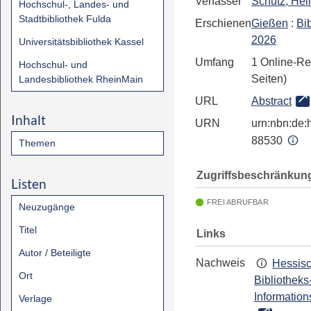
Verfasser
Schütz, Hel
Hochschul-, Landes- und
Stadtbibliothek Fulda
Erschienen
Gießen
:
Bi
2026
Universitätsbibliothek Kassel
Umfang
1 Online-Re
Hochschul- und
Seiten)
Landesbibliothek RheinMain
URL
Abstract
Inhalt
URN
urn:nbn:de:h
88530
Themen
Zugriffsbeschränkun
Listen
FREI ABRUFBAR
Neuzugänge
Titel
Links
Autor / Beteiligte
Nachweis
Hessis
Ort
Bibliotheks
Information
Verlage