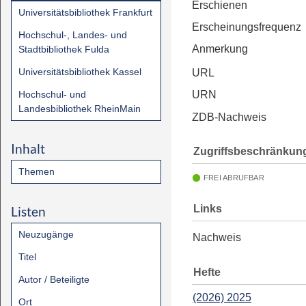
Erschienen
Universitätsbibliothek Frankfurt
Erscheinungsfrequenz
Hochschul-, Landes- und
Anmerkung
Stadtbibliothek Fulda
Universitätsbibliothek Kassel
URL
Hochschul- und
URN
Landesbibliothek RheinMain
ZDB-Nachweis
Inhalt
Zugriffsbeschränkun
Themen
FREI ABRUFBAR
Links
Listen
Neuzugänge
Nachweis
Titel
Hefte
Autor / Beteiligte
(2026) 2025
Ort