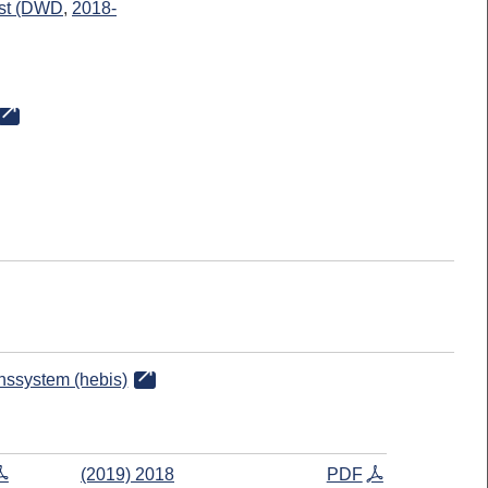
nst (DWD
,
2018-
onssystem (hebis)
(2019) 2018
PDF