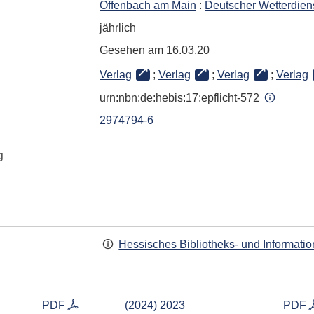
Offenbach am Main
:
Deutscher Wetterdie
jährlich
Gesehen am 16.03.20
Verlag
;
Verlag
;
Verlag
;
Verlag
urn:nbn:de:hebis:17:epflicht-572
2974794-6
g
Hessisches Bibliotheks- und Informati
PDF
(2024) 2023
PDF