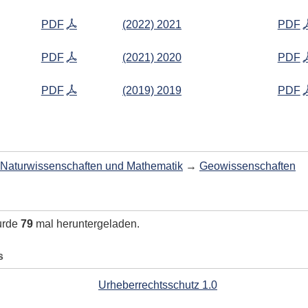
PDF
(2022) 2021
PDF
PDF
(2021) 2020
PDF
PDF
(2019) 2019
PDF
Naturwissenschaften und Mathematik
→
Geowissenschaften
urde
79
mal heruntergeladen.
s
Urheberrechtsschutz 1.0