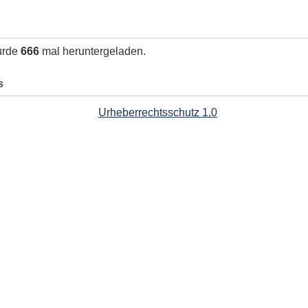
urde
666
mal heruntergeladen.
s
Urheberrechtsschutz 1.0