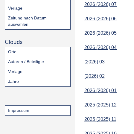
2026 (2026) 07
Verlage
Zeitung nach Datum
2026 (2026) 06
auswählen
2026 (2026) 05
Clouds
2026 (2026) 04
Orte
Autoren / Beteiligte
(2026) 03
Verlage
(2026) 02
Jahre
2026 (2026) 01
2025 (2025) 12
Impressum
2025 (2025) 11
2025 (2025) 10