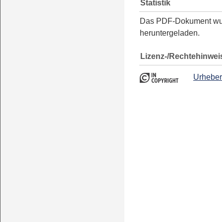
Statistik
Das PDF-Dokument w
heruntergeladen.
Lizenz-/Rechtehinwei
Urheber