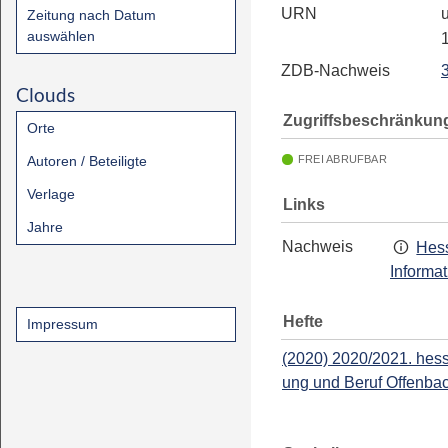
URN
u
Zeitung nach Datum
auswählen
ZDB-Nachweis
Clouds
Zugriffsbeschränkun
Orte
Autoren / Beteiligte
FREI ABRUFBAR
Verlage
Links
Jahre
Nachweis
Hess
Informa
Hefte
Impressum
(2020) 2020/2021. hess
ung und Beruf Offenba