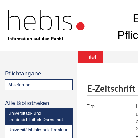
E
Pfli
Information auf den Punkt
Titel
Pflichtabgabe
Ablieferung
E-Zeitschrift
Alle Bibliotheken
Titel
Universitäts- und
Landesbibliothek Darmstadt
Universitätsbibliothek Frankfurt