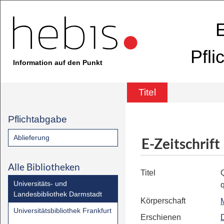
E
Pfli
Information auf den Punkt
Titel
Pflichtabgabe
Ablieferung
E-Zeitschrift
Alle Bibliotheken
Titel
Universitäts- und
q
Landesbibliothek Darmstadt
Körperschaft
Universitätsbibliothek Frankfurt
Erschienen