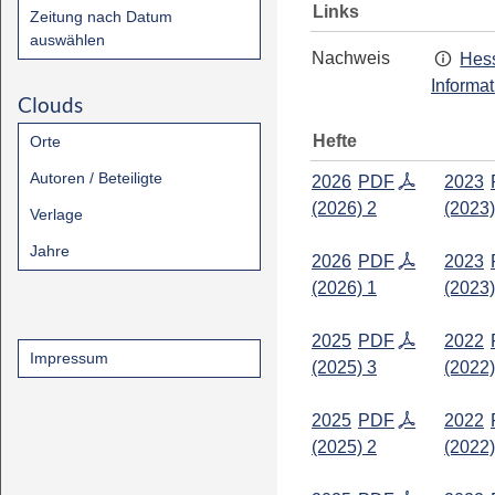
Links
Zeitung nach Datum
auswählen
Nachweis
Hess
Informa
Clouds
Hefte
Orte
Autoren / Beteiligte
2026
PDF
2023
(2026) 2
(2023)
Verlage
Jahre
2026
PDF
2023
(2026) 1
(2023)
2025
PDF
2022
Impressum
(2025) 3
(2022)
2025
PDF
2022
(2025) 2
(2022)