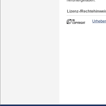
heruntergeladen.
Lizenz-/Rechtehinwei
Urheber