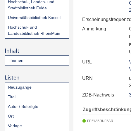
Hochschul-, Landes- und
Stadtbibliothek Fulda
2
Universitätsbibliothek Kassel
Erscheinungsfrequenz
d
Hochschul- und
Anmerkung
Landesbibliothek RheinMain
j
Inhalt
Q
Themen
URL
Listen
URN
u
Neuzugänge
ZDB-Nachweis
Titel
Autor / Beteiligte
Zugriffsbeschränkun
Ort
FREI ABRUFBAR
Verlage