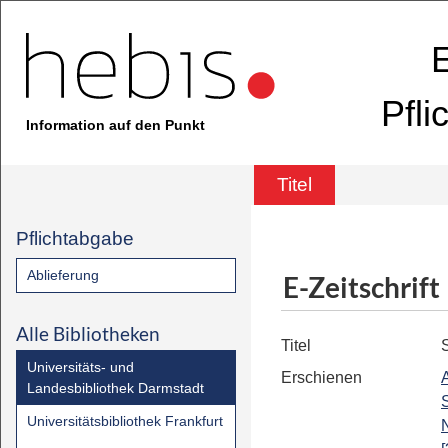
E
Pfli
Information auf den Punkt
Titel
Pflichtabgabe
Ablieferung
E-Zeitschrift
Alle Bibliotheken
Titel
Universitäts- und
Erschienen
Landesbibliothek Darmstadt
Universitätsbibliothek Frankfurt
N