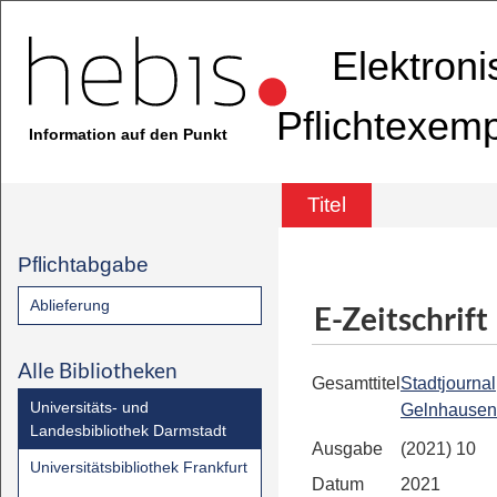
Elektron
Pflichtexem
Information auf den Punkt
Titel
Pflichtabgabe
Ablieferung
E-Zeitschrift
Alle Bibliotheken
Gesamttitel
Stadtjournal
Universitäts- und
Gelnhausen
Landesbibliothek Darmstadt
Ausgabe
(2021) 10
Universitätsbibliothek Frankfurt
Datum
2021