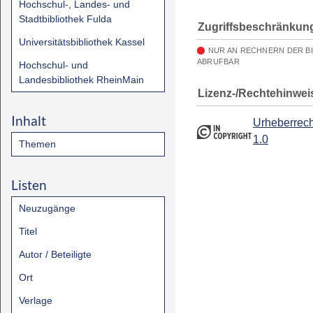
Hochschul-, Landes- und
Stadtbibliothek Fulda
Zugriffsbeschränkun
Universitätsbibliothek Kassel
NUR AN RECHNERN DER B
ABRUFBAR
Hochschul- und
Landesbibliothek RheinMain
Lizenz-/Rechtehinwei
Inhalt
Urheberrech
1.0
Themen
Listen
Neuzugänge
Titel
Autor / Beteiligte
Ort
Verlage