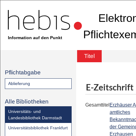
Elektro
Pflichtexe
Information auf den Punkt
Titel
Pflichtabgabe
Ablieferung
E-Zeitschrift
Alle Bibliotheken
Gesamttitel
Erzhäuser A
Universitäts- und
amtliches
Landesbibliothek Darmstadt
Bekanntmac
der Gemein
Universitätsbibliothek Frankfurt
Erzhausen