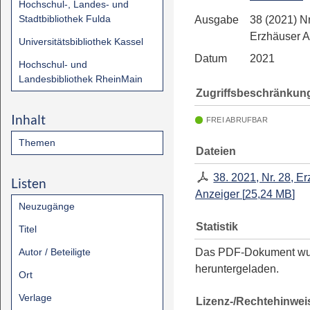
Hochschul-, Landes- und
Stadtbibliothek Fulda
Ausgabe
38 (2021) Nr
Erzhäuser A
Universitätsbibliothek Kassel
Datum
2021
Hochschul- und
Landesbibliothek RheinMain
Zugriffsbeschränkun
Inhalt
FREI ABRUFBAR
Themen
Dateien
38. 2021, Nr. 28, E
Listen
Anzeiger
[
25,24 MB
]
Neuzugänge
Statistik
Titel
Autor / Beteiligte
Das PDF-Dokument w
heruntergeladen.
Ort
Verlage
Lizenz-/Rechtehinwei