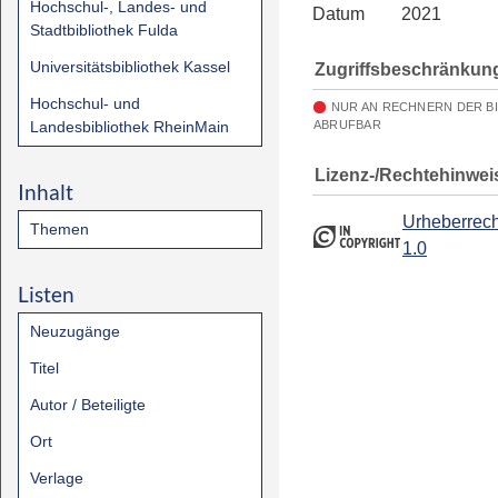
Hochschul-, Landes- und
Datum
2021
Stadtbibliothek Fulda
Universitätsbibliothek Kassel
Zugriffsbeschränkun
Hochschul- und
NUR AN RECHNERN DER B
Landesbibliothek RheinMain
ABRUFBAR
Lizenz-/Rechtehinwei
Inhalt
Urheberrech
Themen
1.0
Listen
Neuzugänge
Titel
Autor / Beteiligte
Ort
Verlage