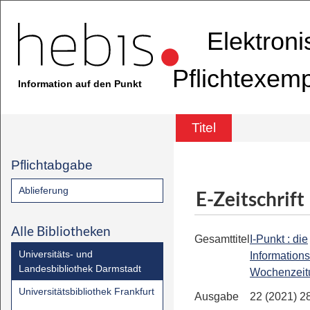
Elektron
Pflichtexem
Information auf den Punkt
Titel
Pflichtabgabe
Ablieferung
E-Zeitschrift
Alle Bibliotheken
Gesamttitel
I-Punkt : die
Universitäts- und
Informations
Landesbibliothek Darmstadt
Wochenzeit
Universitätsbibliothek Frankfurt
Ausgabe
22 (2021) 2