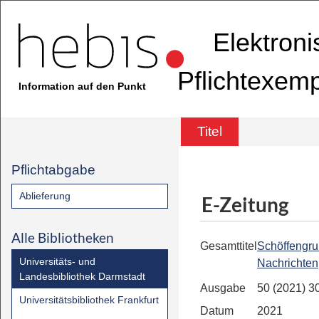
Elektron
Pflichtexem
Information auf den Punkt
Titel
Pflichtabgabe
Ablieferung
E-Zeitung
Alle Bibliotheken
Gesamttitel
Schöffengru
Universitäts- und
Nachrichten
Landesbibliothek Darmstadt
Ausgabe
50 (2021) 3
Universitätsbibliothek Frankfurt
Datum
2021