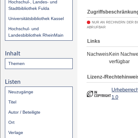
Hochschul-, Landes- und
Stadtbibliothek Fulda
Zugriffsbeschränkun
Universitätsbibliothek Kassel
NUR AN RECHNERN DER B
ABRUFBAR
Hochschul- und
Landesbibliothek RheinMain
Links
Inhalt
Nachweis
Kein Nachwe
verfügbar
Themen
Lizenz-/Rechtehinwei
Listen
Urheberrech
Neuzugänge
1.0
Titel
Autor / Beteiligte
Ort
Verlage