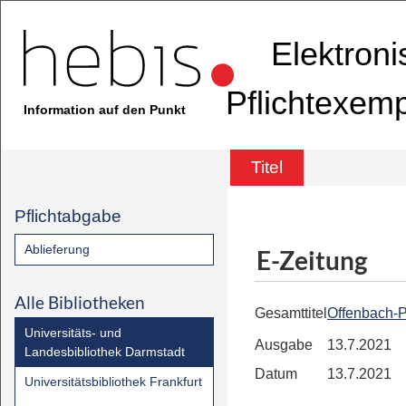
Elektron
Pflichtexem
Information auf den Punkt
Titel
Pflichtabgabe
Ablieferung
E-Zeitung
Alle Bibliotheken
Gesamttitel
Offenbach-P
Universitäts- und
Ausgabe
13.7.2021
Landesbibliothek Darmstadt
Datum
13.7.2021
Universitätsbibliothek Frankfurt