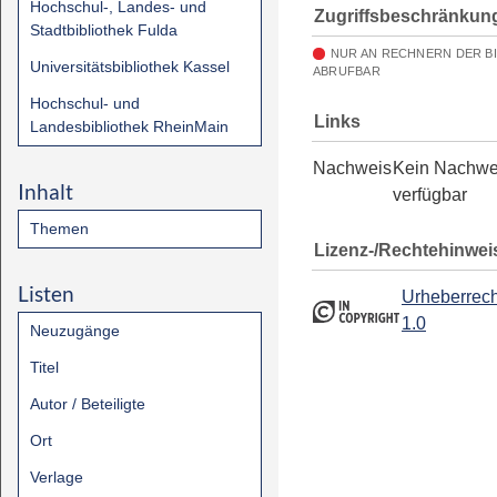
Hochschul-, Landes- und
Zugriffsbeschränkun
Stadtbibliothek Fulda
NUR AN RECHNERN DER B
Universitätsbibliothek Kassel
ABRUFBAR
Hochschul- und
Links
Landesbibliothek RheinMain
Nachweis
Kein Nachwe
Inhalt
verfügbar
Themen
Lizenz-/Rechtehinwei
Listen
Urheberrech
1.0
Neuzugänge
Titel
Autor / Beteiligte
Ort
Verlage