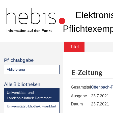
Elektron
Pflichtexem
Information auf den Punkt
Titel
Pflichtabgabe
Ablieferung
E-Zeitung
Alle Bibliotheken
Gesamttitel
Offenbach-P
Universitäts- und
Ausgabe
23.7.2021
Landesbibliothek Darmstadt
Datum
23.7.2021
Universitätsbibliothek Frankfurt