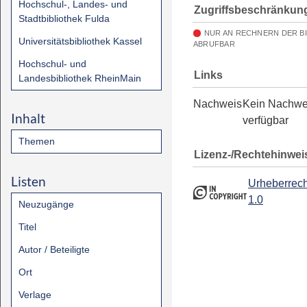
Hochschul-, Landes- und
Zugriffsbeschränkun
Stadtbibliothek Fulda
NUR AN RECHNERN DER B
Universitätsbibliothek Kassel
ABRUFBAR
Hochschul- und
Links
Landesbibliothek RheinMain
Nachweis
Kein Nachwe
Inhalt
verfügbar
Themen
Lizenz-/Rechtehinwei
Listen
Urheberrech
1.0
Neuzugänge
Titel
Autor / Beteiligte
Ort
Verlage