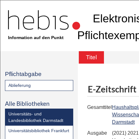
Elektron
Pflichtexem
Information auf den Punkt
Titel
Pflichtabgabe
Ablieferung
E-Zeitschrift
Alle Bibliotheken
Gesamttitel
Haushaltsplan
Universitäts- und
Wissenschaf
Landesbibliothek Darmstadt
Darmstadt
Universitätsbibliothek Frankfurt
Ausgabe
(2021) 2021