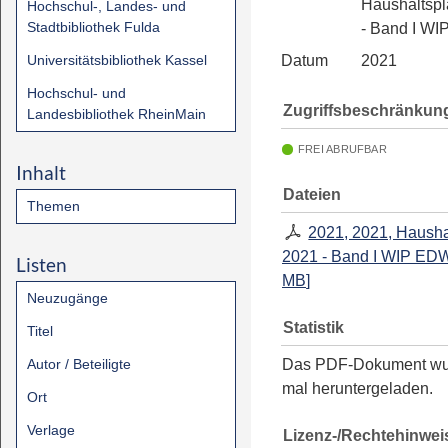
Haushaltsp
Hochschul-, Landes- und
Stadtbibliothek Fulda
- Band I W
Universitätsbibliothek Kassel
Datum
2021
Hochschul- und
Zugriffsbeschränkun
Landesbibliothek RheinMain
FREI ABRUFBAR
Inhalt
Dateien
Themen
2021, 2021, Hausha
2021 - Band I WIP ED
Listen
MB
]
Neuzugänge
Statistik
Titel
Autor / Beteiligte
Das PDF-Dokument w
mal heruntergeladen.
Ort
Verlage
Lizenz-/Rechtehinwei